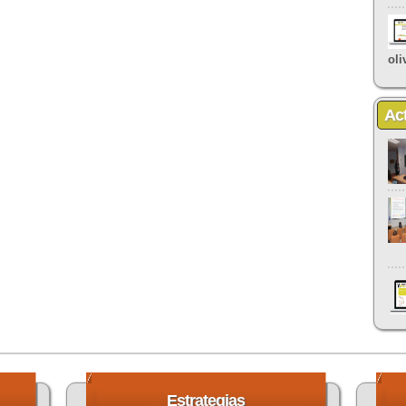
oli
Ac
Estrategias