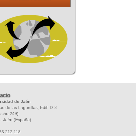
acto
rsidad de Jaén
 de las Lagunillas, Edif. D-3
acho 249)
1
-
Jaén
(
España
)
53 212 118