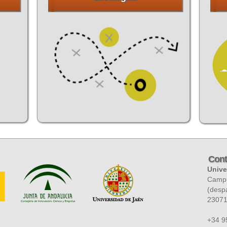
Cont
Unive
Campus
(desp
2307
+34 9