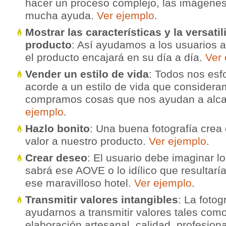
hacer un proceso complejo, las imágenes
mucha ayuda.
Ver ejemplo
.
Mostrar las características y la versatil
producto
: Así ayudamos a los usuarios 
el producto encajará en su día a día.
Ver 
Vender un estilo de vida
: Todos nos esf
acorde a un estilo de vida que consider
compramos cosas que nos ayudan a alca
ejemplo
.
Hazlo bonito
: Una buena fotografía crea
valor a nuestro producto.
Ver ejemplo
.
Crear deseo
: El usuario debe imaginar l
sabrá ese AOVE o lo idílico que resultar
ese maravilloso hotel.
Ver ejemplo
.
Transmitir valores intangibles
: La fotog
ayudarnos a transmitir valores tales como
elaboración artesanal, calidad, profesiona