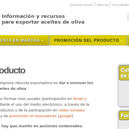
¿Quienes somos?
Noticias
Actividades
Información y recursos
para exportar aceites de oliva
ESTA EN MARCHA
PROMOCIÓN DEL PRODUCTO
roducto
Cul
de 
 empresa oleícola exportadora es
dar a conocer los
ites de oliva
.
as formas más usuales (participación en
ferias y
iante el uso del medio electrónico, a través de la
oductos o de la participación en
redes sociales
Fo
 y de
promoción en buscadores
(
google
).
 hay que invertir en acciones comerciales.