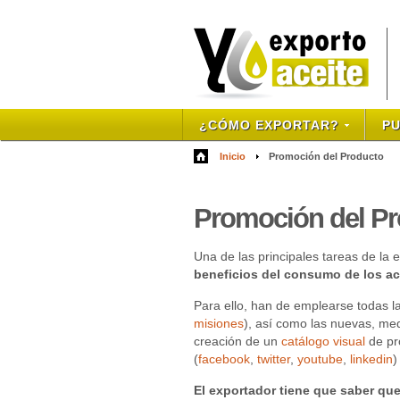
¿CÓMO EXPORTAR?
PU
Inicio
Promoción del Producto
Promoci
ón del P
Una de las principales tareas de la
beneficios del consumo de los ace
Para ello, han de emplearse todas l
misiones
), así como las nuevas, med
creación de un
catálogo visual
de pr
(
facebook
,
twitter
,
youtube
,
linkedin
)
El exportador tiene que saber que