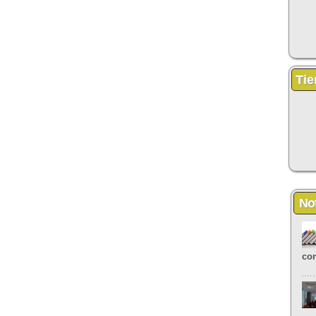
Tie
Not
com