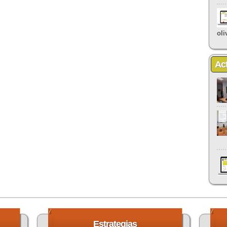
oli
Ac
Estrategias