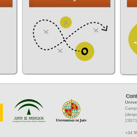
Cont
Unive
Campus
(desp
2307
+34 9