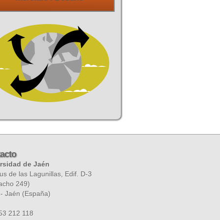
acto
rsidad de Jaén
 de las Lagunillas, Edif. D-3
acho 249)
1
-
Jaén
(
España
)
53 212 118