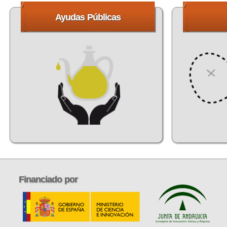
Ayudas
Públicas
Financiado
por